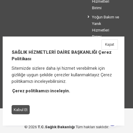
Hizmetleri
Birimi
Yoğun Bakım ve
Yanık
Hizmetleri
Birimi
Kapat
Koordinasyon
SAĞLIK HİZMETLERİ DAİRE BAŞKANLIĞI Çerez
Birimi
Politikası
Sitemizde sizlere daha iyi hizmet verebilmek için
gizliliğe uygun şekilde çerezler kullanmaktayız Çerez
SAĞLIK HİZMETLERİ DAİRE BAŞKANLIĞI
politikamızı inceleyebilirsiniz.
Üniversiteler Mahallesi Şehit Mehmet Bayraktar
Caddesi No:3 Çankaya/Ankara
Çerez politikamızı inceleyin.
Santral:
+90 (312) 565 00 00 - 01
Kabul Et
Çerez Politikası
Bilgi Güvenliği İhlal Bildirimi
© 2026
T.C.Sağlık Bakanlığı
Tüm hakları saklıdır.