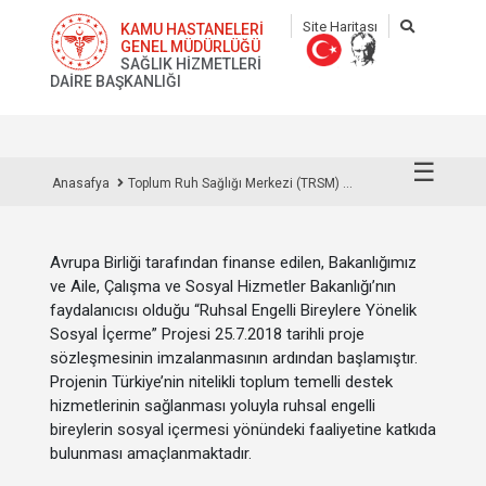
Site Haritası
KAMU HASTANELERİ
GENEL MÜDÜRLÜĞÜ
SAĞLIK HİZMETLERİ
DAİRE BAŞKANLIĞI
☰
Anasafya
Toplum Ruh Sağlığı Merkezi (TRSM) ...
Avrupa Birliği tarafından finanse edilen, Bakanlığımız
ve Aile, Çalışma ve Sosyal Hizmetler Bakanlığı’nın
faydalanıcısı olduğu “Ruhsal Engelli Bireylere Yönelik
Sosyal İçerme” Projesi 25.7.2018 tarihli proje
sözleşmesinin imzalanmasının ardından başlamıştır.
Projenin Türkiye’nin nitelikli toplum temelli destek
hizmetlerinin sağlanması yoluyla ruhsal engelli
bireylerin sosyal içermesi yönündeki faaliyetine katkıda
bulunması amaçlanmaktadır.