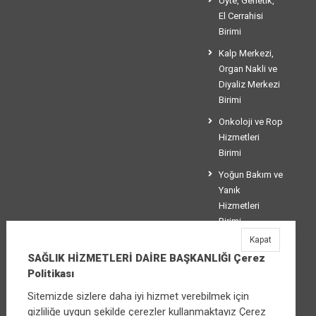
Üyte, Genetik,
El Cerrahisi
Birimi
Kalp Merkezi,
Organ Nakli ve
Diyaliz Merkezi
Birimi
Onkoloji ve Rop
Hizmetleri
Birimi
Yoğun Bakım ve
Yanık
Hizmetleri
Birimi
Kapat
Koordinasyon
SAĞLIK HİZMETLERİ DAİRE BAŞKANLIĞI Çerez
Birimi
Politikası
Sitemizde sizlere daha iyi hizmet verebilmek için
gizliliğe uygun şekilde çerezler kullanmaktayız Çerez