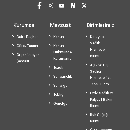
Kurumsal
Mevzuat
Birimlerimiz
Daire Başkanı
Kanun
Koruyucu
Sağlık
Görev Tanımı
Kanun
Hizmetleri
Hükmünde
Organizasyon
Birimi
Kararname
Şeması
Ağız ve Diş
Tüzük
Sağlığı
Yönetmelik
Hizmetleri ve
Tescil Birimi
Yönerge
Evde Sağlık ve
Tebliğ
Palyatif Bakım
Genelge
Birimi
Ruh Sağlığı
Birimi