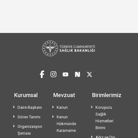
Kurumsal
Mevzuat
Birimlerimiz
Daire Başkanı
Kanun
Koruyucu
Sağlık
Görev Tanımı
Kanun
Hizmetleri
Hükmünde
Organizasyon
Birimi
Kararname
Şeması
Ağız ve Diş