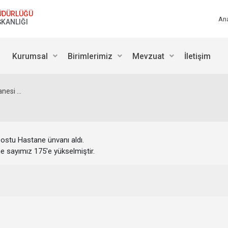
ÜDÜRLÜĞÜ
An
ŞKANLIĞI
Kurumsal
Birimlerimiz
Mevzuat
İletişim
esi ...
ostu Hastane ünvanı aldı.
e sayımız 175'e yükselmiştir.