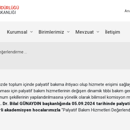
ÜDÜRLÜĞÜ
An
ŞKANLIĞI
Kurumsal
Birimlerimiz
Mevzuat
İletişim
ğerlendirme ...
 toplum içinde palyatif bakıma ihtiyacı olup hizmete erişimi sağlay
ası için palyatif bakım hizmetlerinin değişen dinamik tıbbi bakım gere
num şekillerinin yapılandırılmasına yönelik olarak bilimsel komisyon ma
. Dr. Bilal GÜNAYDIN başkanlığında 05.09.2024 tarihinde palyati
rli akademisyen hocalarımızla
"Palyatif Bakım Hizmetleri Değerlen