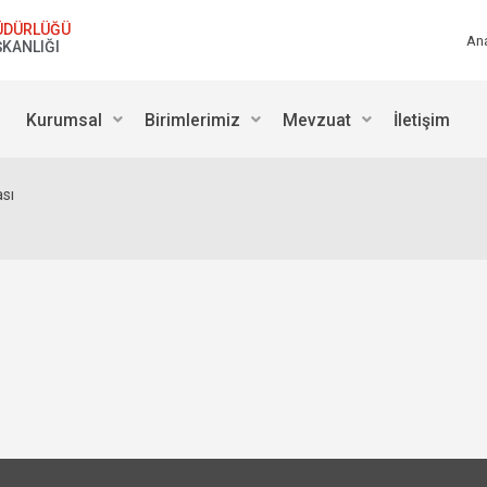
ÜDÜRLÜĞÜ
An
ŞKANLIĞI
Kurumsal
Birimlerimiz
Mevzuat
İletişim
sı